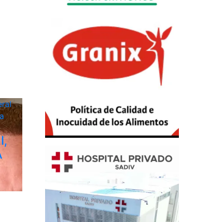
ral
a
I,
A