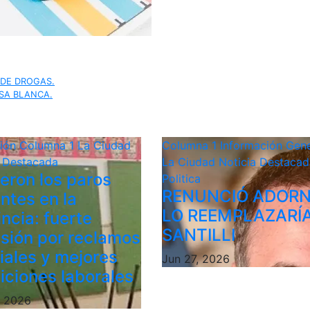
 DE DROGAS.
SA BLANCA.
ción
Columna 1
La Ciudad
Columna 1
Información Gene
a Destacada
La Ciudad
Noticia Destacad
ieron los paros
Politica
RENUNCIÓ ADORN
ntes en la
LO REEMPLAZARÍ
ncia: fuerte
SANTILLI
sión por reclamos
riales y mejores
Jun 27, 2026
iciones laborales
, 2026