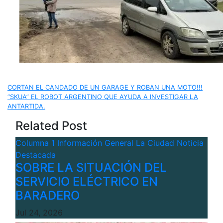
Navegación
CORTAN EL CANDADO DE UN GARAGE Y ROBAN UNA MOTO!!!
“SKUA” EL ROBOT ARGENTINO QUE AYUDA A INVESTIGAR LA
de
ANTARTIDA.
Related Post
entradas
Columna 1
Información General
La Ciudad
Noticia
Destacada
SOBRE LA SITUACIÓN DEL
SERVICIO ELÉCTRICO EN
BARADERO
Jul 24, 2026