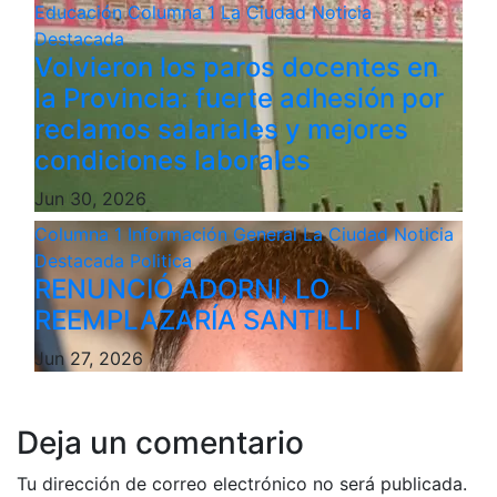
Educación
Columna 1
La Ciudad
Noticia
Destacada
Volvieron los paros docentes en
la Provincia: fuerte adhesión por
reclamos salariales y mejores
condiciones laborales
Jun 30, 2026
Columna 1
Información General
La Ciudad
Noticia
Destacada
Politica
RENUNCIÓ ADORNI, LO
REEMPLAZARÍA SANTILLI
Jun 27, 2026
Deja un comentario
Tu dirección de correo electrónico no será publicada.