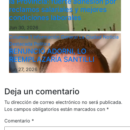
la Provincia: fuerte adhesión por
reclamos salariales y mejores
condiciones laborales
Jun 30, 2026
Columna 1
Información General
La Ciudad
Noticia
Destacada
Politica
RENUNCIÓ ADORNI, LO
REEMPLAZARÍA SANTILLI
Jun 27, 2026
Deja un comentario
Tu dirección de correo electrónico no será publicada.
Los campos obligatorios están marcados con
*
Comentario
*