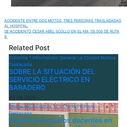
Navegación
ACCIDENTE ENTRE DOS MOTOS, TRES PERSONAS TRASLADADAS
AL HOSPITAL.
de
SE ACCIDENTÓ CESAR ABEL SCOLLO EN EL KM. 59.500 DE RUTA
9.
entradas
Related Post
Columna 1
Información General
La Ciudad
Noticia
Destacada
SOBRE LA SITUACIÓN DEL
SERVICIO ELÉCTRICO EN
BARADERO
Jul 24, 2026
Educación
Columna 1
La Ciudad
Noticia
Destacada
Volvieron los paros docentes en