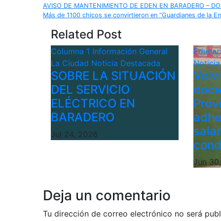
Navegación
AVISO DE MANTENIMIENTO DE EDEN EN BARADERO – DO
Más de 1100 chicos se convirtieron en “Guardianes de la Ene
de
Related Post
entradas
Columna 1
Información General
Educa
La Ciudad
Noticia Destacada
Notici
SOBRE LA SITUACIÓN
Volv
DEL SERVICIO
doce
ELÉCTRICO EN
Provi
BARADERO
adhe
sala
Jul 24, 2026
cond
Jun 30
Deja un comentario
Tu dirección de correo electrónico no será publ