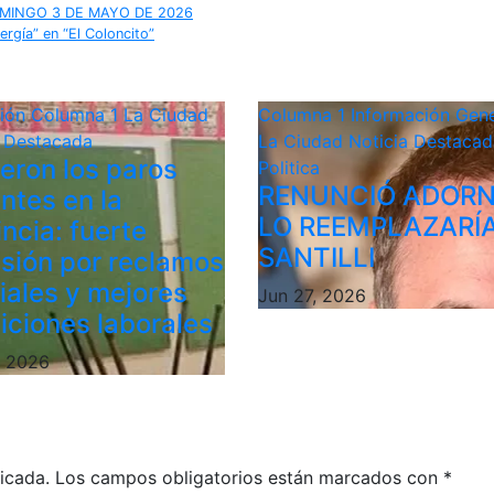
MINGO 3 DE MAYO DE 2026
rgía” en “El Coloncito”
ción
Columna 1
La Ciudad
Columna 1
Información Gene
a Destacada
La Ciudad
Noticia Destacad
ieron los paros
Politica
RENUNCIÓ ADORN
ntes en la
LO REEMPLAZARÍ
ncia: fuerte
SANTILLI
sión por reclamos
riales y mejores
Jun 27, 2026
iciones laborales
, 2026
icada.
Los campos obligatorios están marcados con
*