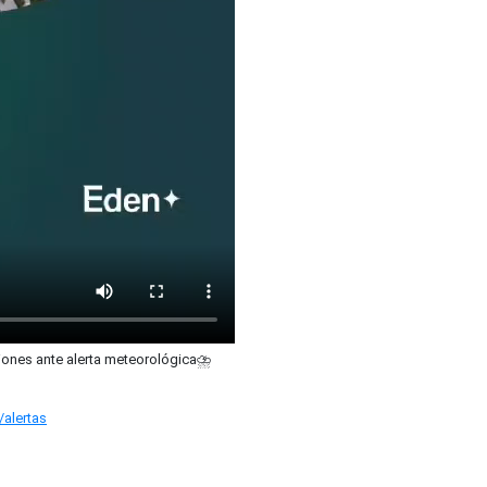
ones ante alerta meteorológica⛈️
/alertas