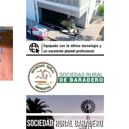
ral
a
I,
A