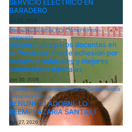
SERVICIO ELÉCTRICO EN
BARADERO
Jul 24, 2026
Educación
Columna 1
La Ciudad
Noticia
Destacada
Volvieron los paros docentes en
la Provincia: fuerte adhesión por
reclamos salariales y mejores
condiciones laborales
Jun 30, 2026
Columna 1
Información General
La Ciudad
Noticia
Destacada
Politica
RENUNCIÓ ADORNI, LO
REEMPLAZARÍA SANTILLI
Jun 27, 2026