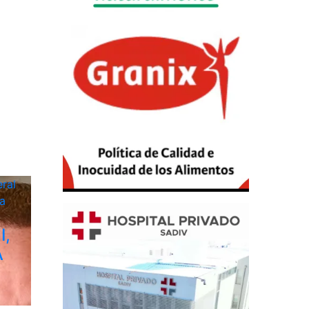
ral
a
I,
A