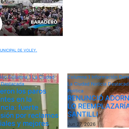
UNICIPAL DE VOLEY.
ción
Columna 1
La Ciudad
Columna 1
Información Gene
a Destacada
La Ciudad
Noticia Destacad
ieron los paros
Politica
RENUNCIÓ ADORN
ntes en la
LO REEMPLAZARÍ
ncia: fuerte
SANTILLI
sión por reclamos
riales y mejores
Jun 27, 2026