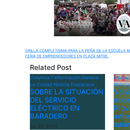
Navegación
GRILLA COMPLETISIMA PARA LA PEÑA DE LA ESCUELA M
FERIA DE EMPRENDEDORES EN PLAZA MITRE.
de
Related Post
entradas
Columna 1
Información General
Educa
La Ciudad
Noticia Destacada
Notici
SOBRE LA SITUACIÓN
Volv
DEL SERVICIO
doce
ELÉCTRICO EN
Provi
BARADERO
adhe
sala
Jul 24, 2026