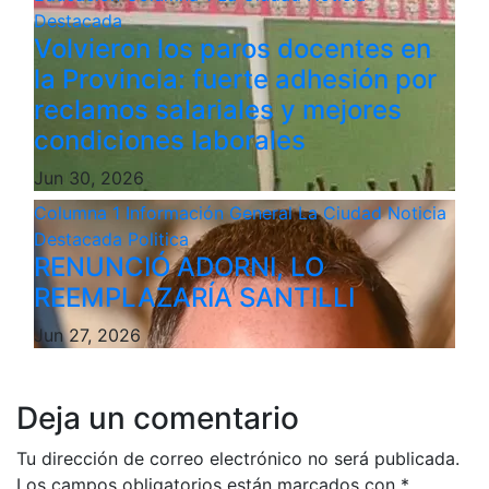
Destacada
Volvieron los paros docentes en
la Provincia: fuerte adhesión por
reclamos salariales y mejores
condiciones laborales
Jun 30, 2026
Columna 1
Información General
La Ciudad
Noticia
Destacada
Politica
RENUNCIÓ ADORNI, LO
REEMPLAZARÍA SANTILLI
Jun 27, 2026
Deja un comentario
Tu dirección de correo electrónico no será publicada.
Los campos obligatorios están marcados con
*