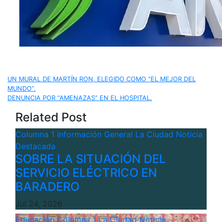
Navegación
UN MURAL DE MARTÍN RON, ELEGIDO COMO “EL MEJOR DEL
MUNDO”.
de
DENUNCIA POR “AMENAZAS” EN EL HOSPITAL.
Related Post
entradas
Columna 1
Información General
La Ciudad
Noticia
Destacada
SOBRE LA SITUACIÓN DEL
SERVICIO ELÉCTRICO EN
BARADERO
Jul 24, 2026
Educación
Columna 1
La Ciudad
Noticia