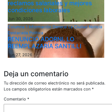
reclamos salariales y mejores
condiciones laborales
Jun 30, 2026
Columna 1
Información General
La Ciudad
Noticia
Destacada
Politica
RENUNCIÓ ADORNI, LO
REEMPLAZARÍA SANTILLI
Jun 27, 2026
Deja un comentario
Tu dirección de correo electrónico no será publicada.
Los campos obligatorios están marcados con
*
Comentario
*