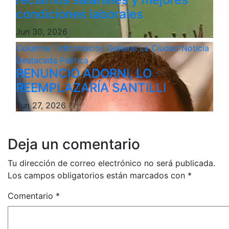
condiciones laborales
Jun 30, 2026
Columna 1
Información General
La Ciudad
Noticia
Destacada
Politica
RENUNCIÓ ADORNI, LO
REEMPLAZARÍA SANTILLI
Jun 27, 2026
Deja un comentario
Tu dirección de correo electrónico no será publicada.
Los campos obligatorios están marcados con
*
Comentario
*