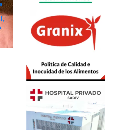
a
I,
A