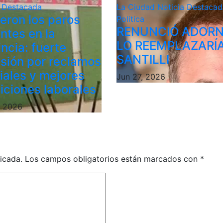
a Destacada
La Ciudad
Noticia Destacad
ieron los paros
Politica
RENUNCIÓ ADORN
ntes en la
LO REEMPLAZARÍ
ncia: fuerte
SANTILLI
sión por reclamos
riales y mejores
Jun 27, 2026
iciones laborales
, 2026
icada.
Los campos obligatorios están marcados con
*