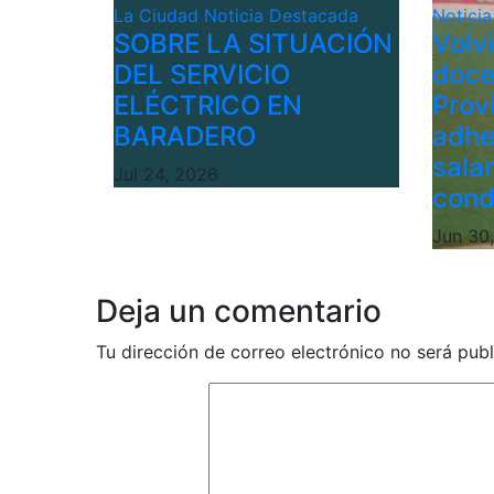
La Ciudad
Noticia Destacada
Notici
SOBRE LA SITUACIÓN
Volv
DEL SERVICIO
doce
ELÉCTRICO EN
Provi
BARADERO
adhe
sala
Jul 24, 2026
cond
Jun 30
Deja un comentario
Tu dirección de correo electrónico no será publ