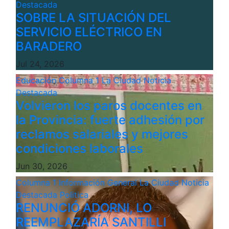
Destacada
SOBRE LA SITUACIÓN DEL
SERVICIO ELÉCTRICO EN
BARADERO
Jul 24, 2026
Educación
Columna 1
La Ciudad
Noticia
Destacada
Volvieron los paros docentes en
la Provincia: fuerte adhesión por
reclamos salariales y mejores
condiciones laborales
Jun 30, 2026
Columna 1
Información General
La Ciudad
Noticia
Destacada
Politica
RENUNCIÓ ADORNI, LO
REEMPLAZARÍA SANTILLI