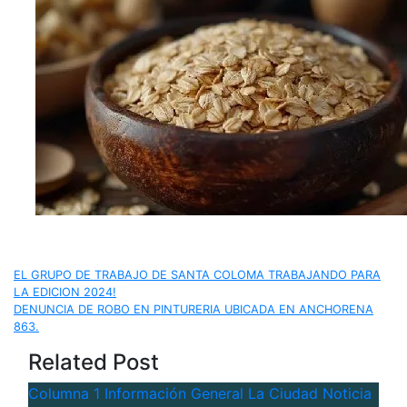
Navegación
EL GRUPO DE TRABAJO DE SANTA COLOMA TRABAJANDO PARA
LA EDICION 2024!
de
DENUNCIA DE ROBO EN PINTURERIA UBICADA EN ANCHORENA
863.
entradas
Related Post
Columna 1
Información General
La Ciudad
Noticia