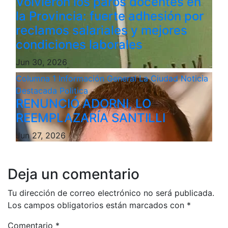
Volvieron los paros docentes en
la Provincia: fuerte adhesión por
reclamos salariales y mejores
condiciones laborales
Jun 30, 2026
Columna 1
Información General
La Ciudad
Noticia
Destacada
Politica
RENUNCIÓ ADORNI, LO
REEMPLAZARÍA SANTILLI
Jun 27, 2026
Deja un comentario
Tu dirección de correo electrónico no será publicada.
Los campos obligatorios están marcados con
*
Comentario
*