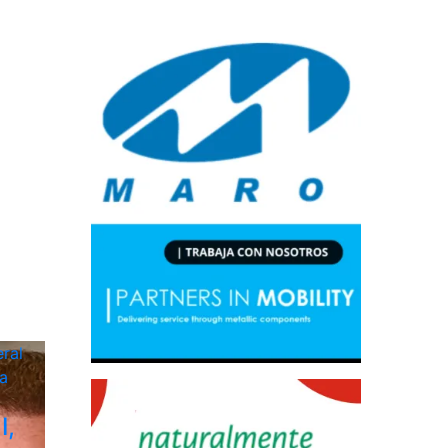
ral
a
I,