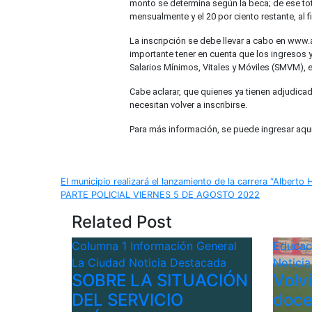
monto se determina según la beca; de ese tota
mensualmente y el 20 por ciento restante, al f
La inscripción se debe llevar a cabo en www.
importante tener en cuenta que los ingresos y 
Salarios Mínimos, Vitales y Móviles (SMVM), e
Cabe aclarar, que quienes ya tienen adjudica
necesitan volver a inscribirse.
Para más información, se puede ingresar aquí
Navegación
El municipio realizará el lanzamiento de la carrera “Alberto 
PARTE POLICIAL VIERNES 5 DE AGOSTO 2022
de
Related Post
entradas
Columna 1
Información General
Educa
La Ciudad
Noticia Destacada
Notici
SOBRE LA SITUACIÓN
Volv
DEL SERVICIO
doce