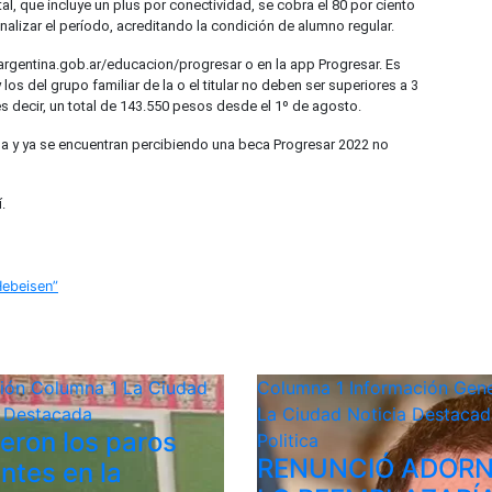
l, que incluye un plus por conectividad, se cobra el 80 por ciento
inalizar el período, acreditando la condición de alumno regular.
argentina.gob.ar/educacion/progresar o en la app Progresar. Es
los del grupo familiar de la o el titular no deben ser superiores a 3
s decir, un total de 143.550 pesos desde el 1º de agosto.
da y ya se encuentran percibiendo una beca Progresar 2022 no
.
Hebeisen”
ción
Columna 1
La Ciudad
Columna 1
Información Gene
a Destacada
La Ciudad
Noticia Destacad
ieron los paros
Politica
RENUNCIÓ ADORN
ntes en la