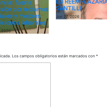
LO REEMPLAZARÍ
ncia: fuerte
SANTILLI
sión por reclamos
riales y mejores
Jun 27, 2026
iciones laborales
, 2026
icada.
Los campos obligatorios están marcados con
*