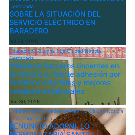
Destacada
SOBRE LA SITUACIÓN DEL
SERVICIO ELÉCTRICO EN
BARADERO
Jul 24, 2026
Educación
Columna 1
La Ciudad
Noticia
Destacada
Volvieron los paros docentes en
la Provincia: fuerte adhesión por
reclamos salariales y mejores
condiciones laborales
Jun 30, 2026
Columna 1
Información General
La Ciudad
Noticia
Destacada
Politica
RENUNCIÓ ADORNI, LO
REEMPLAZARÍA SANTILLI