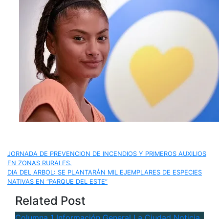
Navegación
JORNADA DE PREVENCION DE INCENDIOS Y PRIMEROS AUXILIOS
EN ZONAS RURALES.
de
DIA DEL ARBOL: SE PLANTARÁN MIL EJEMPLARES DE ESPECIES
NATIVAS EN “PARQUE DEL ESTE”
entradas
Related Post
Columna 1
Información General
La Ciudad
Noticia