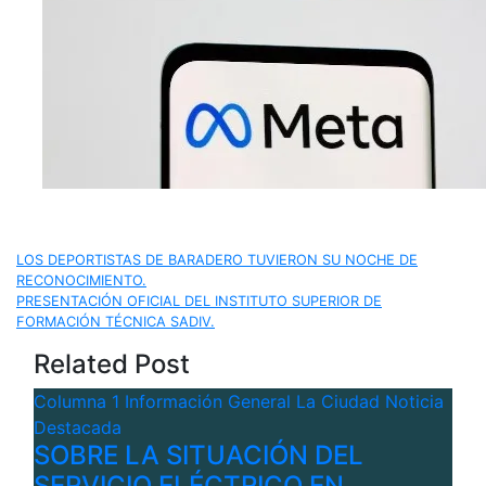
Navegación
LOS DEPORTISTAS DE BARADERO TUVIERON SU NOCHE DE
RECONOCIMIENTO.
de
PRESENTACIÓN OFICIAL DEL INSTITUTO SUPERIOR DE
FORMACIÓN TÉCNICA SADIV.
entradas
Related Post
Columna 1
Información General
La Ciudad
Noticia
Destacada
SOBRE LA SITUACIÓN DEL
SERVICIO ELÉCTRICO EN