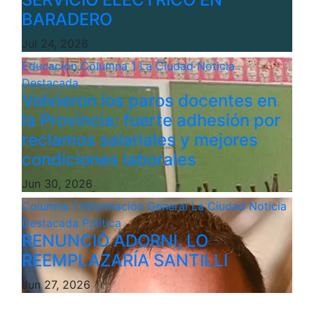
BARADERO
Jul 24, 2026
Educación
Columna 1
La Ciudad
Noticia
Destacada
Volvieron los paros docentes en
la Provincia: fuerte adhesión por
reclamos salariales y mejores
condiciones laborales
Jun 30, 2026
Columna 1
Información General
La Ciudad
Noticia
Destacada
Politica
RENUNCIÓ ADORNI, LO
REEMPLAZARÍA SANTILLI
Jun 27, 2026