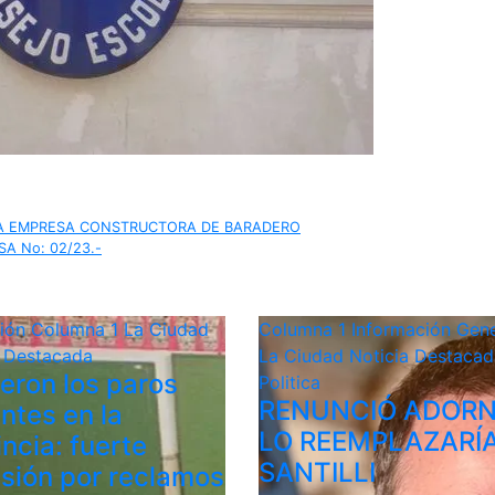
RA EMPRESA CONSTRUCTORA DE BARADERO
A No: 02/23.-
ción
Columna 1
La Ciudad
Columna 1
Información Gene
a Destacada
La Ciudad
Noticia Destacad
ieron los paros
Politica
RENUNCIÓ ADORN
ntes en la
LO REEMPLAZARÍ
ncia: fuerte
SANTILLI
sión por reclamos