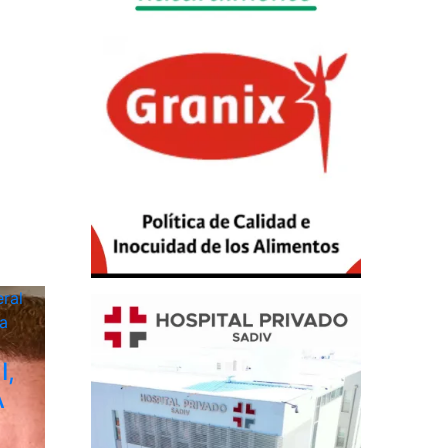
ral
a
I,
A