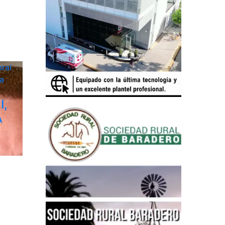
ral
a
I,
A