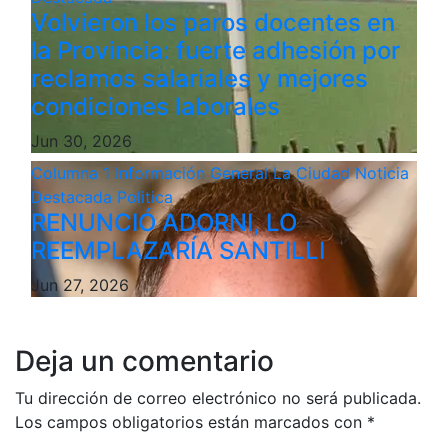
Volvieron los paros docentes en
la Provincia: fuerte adhesión por
reclamos salariales y mejores
condiciones laborales
Jun 30, 2026
Columna 1
Información General
La Ciudad
Noticia
Destacada
Politica
RENUNCIÓ ADORNI, LO
REEMPLAZARÍA SANTILLI
Jun 27, 2026
Deja un comentario
Tu dirección de correo electrónico no será publicada.
Los campos obligatorios están marcados con
*