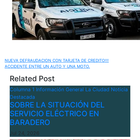
Navegación
NUEVA DEFRAUDACION CON TARJETA DE CREDITO!!!
ACCIDENTE ENTRE UN AUTO Y UNA MOTO.
de
Related Post
entradas
Columna 1
Información General
La Ciudad
Noticia
Destacada
SOBRE LA SITUACIÓN DEL
SERVICIO ELÉCTRICO EN
BARADERO
Jul 24, 2026