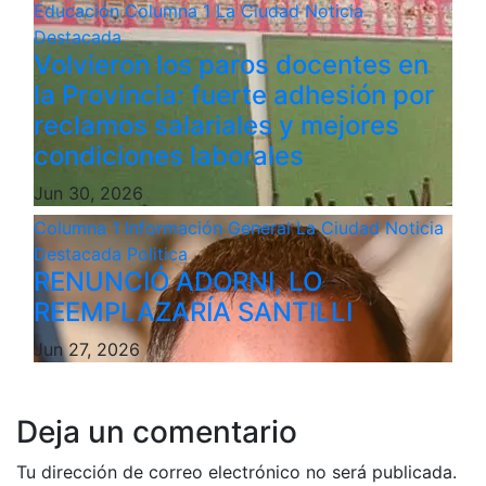
Educación
Columna 1
La Ciudad
Noticia
Destacada
Volvieron los paros docentes en
la Provincia: fuerte adhesión por
reclamos salariales y mejores
condiciones laborales
Jun 30, 2026
Columna 1
Información General
La Ciudad
Noticia
Destacada
Politica
RENUNCIÓ ADORNI, LO
REEMPLAZARÍA SANTILLI
Jun 27, 2026
Deja un comentario
Tu dirección de correo electrónico no será publicada.