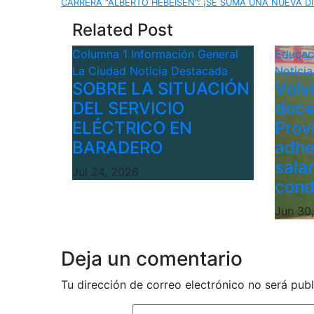
CARRERA “ALBERTO HEBEISEN”: ¡SE SUMA UNA NUEVA DI
de
Related Post
entradas
Columna 1
Información General
Educa
La Ciudad
Noticia Destacada
Notici
SOBRE LA SITUACIÓN
Volv
DEL SERVICIO
doce
ELÉCTRICO EN
Provi
BARADERO
adhe
sala
Jul 24, 2026
cond
Jun 30
Deja un comentario
Tu dirección de correo electrónico no será publ