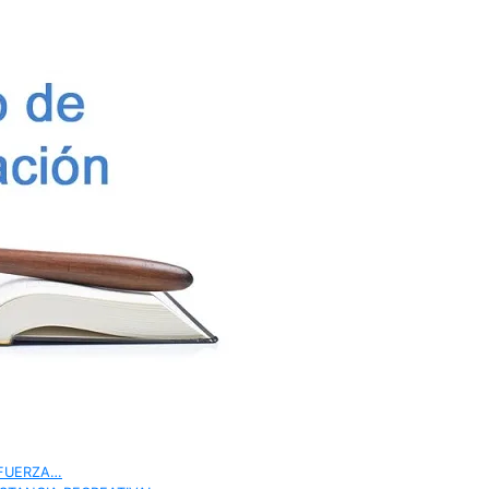
 FUERZA…