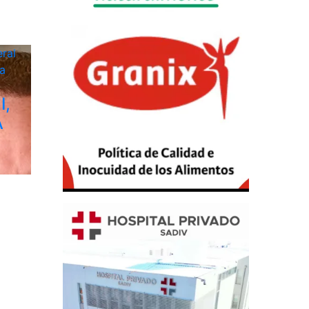
ral
a
I,
A