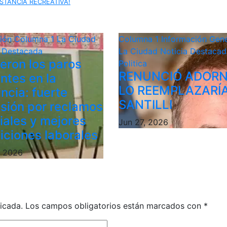
STANCIA RECREATIVA!
ción
Columna 1
La Ciudad
Columna 1
Información Gene
a Destacada
La Ciudad
Noticia Destacad
ieron los paros
Politica
RENUNCIÓ ADORN
ntes en la
LO REEMPLAZARÍ
ncia: fuerte
SANTILLI
sión por reclamos
riales y mejores
Jun 27, 2026
iciones laborales
, 2026
icada.
Los campos obligatorios están marcados con
*