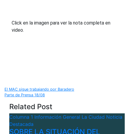
Click en la imagen para ver la nota completa en
video.
Navegación
El MAC sigue trabajando por Baradero
Parte de Prensa 18/08
de
Related Post
entradas
Columna 1
Información General
La Ciudad
Noticia
Destacada
SOBRE LA SITUACIÓN DEL