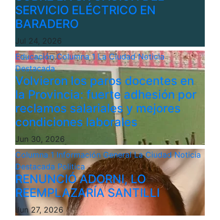
SERVICIO ELÉCTRICO EN
BARADERO
Jul 24, 2026
Educación
Columna 1
La Ciudad
Noticia
Destacada
Volvieron los paros docentes en
la Provincia: fuerte adhesión por
reclamos salariales y mejores
condiciones laborales
Jun 30, 2026
Columna 1
Información General
La Ciudad
Noticia
Destacada
Politica
RENUNCIÓ ADORNI, LO
REEMPLAZARÍA SANTILLI
Jun 27, 2026