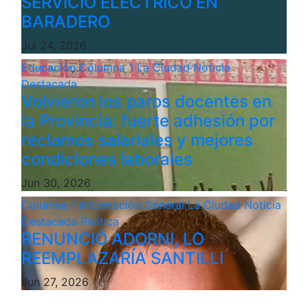
SERVICIO ELÉCTRICO EN
BARADERO
Jul 24, 2026
Educación
Columna 1
La Ciudad
Noticia
Destacada
Volvieron los paros docentes en
la Provincia: fuerte adhesión por
reclamos salariales y mejores
condiciones laborales
Jun 30, 2026
Columna 1
Información General
La Ciudad
Noticia
Destacada
Politica
RENUNCIÓ ADORNI, LO
REEMPLAZARÍA SANTILLI
Jun 27, 2026