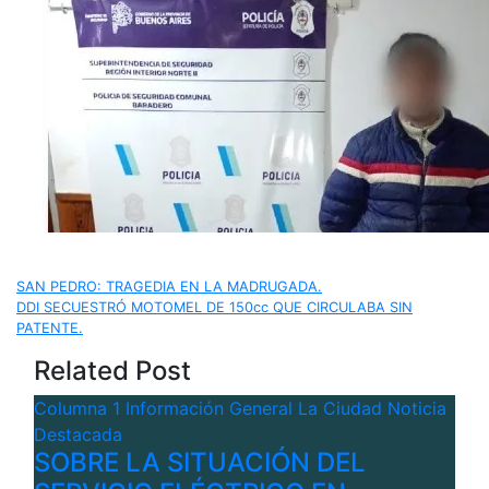
Navegación
SAN PEDRO: TRAGEDIA EN LA MADRUGADA.
DDI SECUESTRÓ MOTOMEL DE 150cc QUE CIRCULABA SIN
de
PATENTE.
Related Post
entradas
Columna 1
Información General
La Ciudad
Noticia
Destacada
SOBRE LA SITUACIÓN DEL