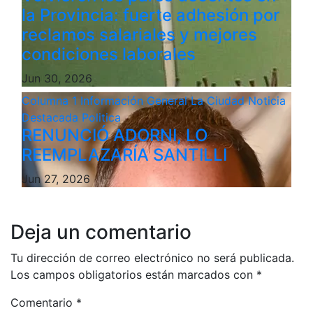
la Provincia: fuerte adhesión por
reclamos salariales y mejores
condiciones laborales
Jun 30, 2026
Columna 1
Información General
La Ciudad
Noticia
Destacada
Politica
RENUNCIÓ ADORNI, LO
REEMPLAZARÍA SANTILLI
Jun 27, 2026
Deja un comentario
Tu dirección de correo electrónico no será publicada.
Los campos obligatorios están marcados con
*
Comentario
*