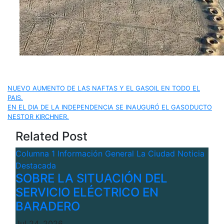
Navegación
NUEVO AUMENTO DE LAS NAFTAS Y EL GASOIL EN TODO EL
PAIS.
de
EN EL DIA DE LA INDEPENDENCIA SE INAUGURÓ EL GASODUCTO
NESTOR KIRCHNER.
entradas
Related Post
Columna 1
Información General
La Ciudad
Noticia
Destacada
SOBRE LA SITUACIÓN DEL
SERVICIO ELÉCTRICO EN
BARADERO
Jul 24, 2026