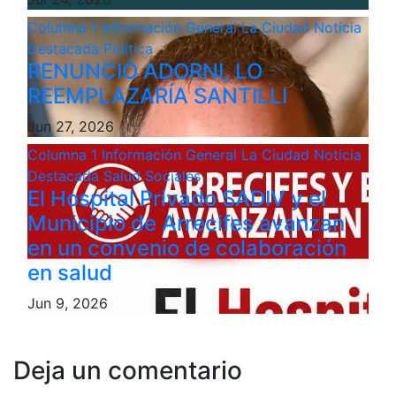
Columna 1
Información General
La Ciudad
Noticia
Destacada
Politica
RENUNCIÓ ADORNI, LO
REEMPLAZARÍA SANTILLI
Jun 27, 2026
Columna 1
Información General
La Ciudad
Noticia
Destacada
Salud
Sociales
El Hospital Privado SADIV y el
Municipio de Arrecifes avanzan
en un convenio de colaboración
en salud
Jun 9, 2026
Deja un comentario