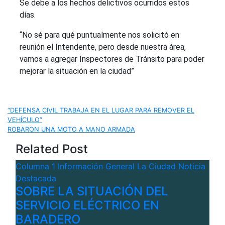
Se debe a los hechos delictivos ocurridos estos
días.
“No sé para qué puntualmente nos solicitó en
reunión el Intendente, pero desde nuestra área,
vamos a agregar Inspectores de Tránsito para poder
mejorar la situación en la ciudad”
Navegación
“DEFENSA CIVIL TRABAJA EN EL LUGAR PARA REMOVER EL
VEHÍCULO”
de
ROBARON UNA MOTO A MANO ARMADA
Related Post
entradas
Columna 1
Información General
La Ciudad
Noticia
Destacada
SOBRE LA SITUACIÓN DEL
SERVICIO ELÉCTRICO EN
BARADERO