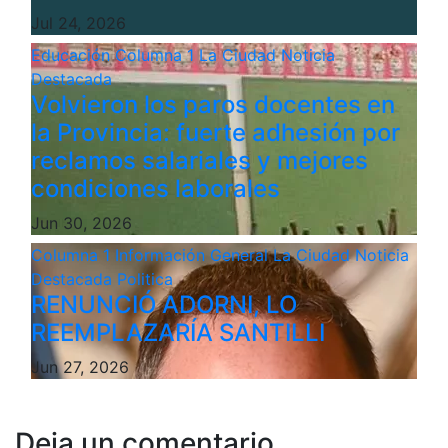
Jul 24, 2026
Educación
Columna 1
La Ciudad
Noticia
Destacada
Volvieron los paros docentes en
la Provincia: fuerte adhesión por
reclamos salariales y mejores
condiciones laborales
Jun 30, 2026
Columna 1
Información General
La Ciudad
Noticia
Destacada
Politica
RENUNCIÓ ADORNI, LO
REEMPLAZARÍA SANTILLI
Jun 27, 2026
Deja un comentario