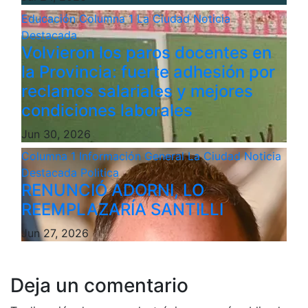
Educación
Columna 1
La Ciudad
Noticia
Destacada
Volvieron los paros docentes en
la Provincia: fuerte adhesión por
reclamos salariales y mejores
condiciones laborales
Jun 30, 2026
Columna 1
Información General
La Ciudad
Noticia
Destacada
Politica
RENUNCIÓ ADORNI, LO
REEMPLAZARÍA SANTILLI
Jun 27, 2026
Deja un comentario