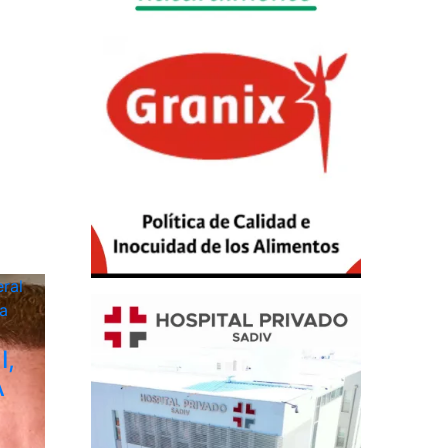
ral
a
I,
A