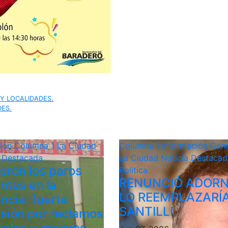
 Y LOCALIDADES.
DES.
ción
Columna 1
La Ciudad
Columna 1
Información Gene
a Destacada
La Ciudad
Noticia Destacad
ieron los paros
Politica
RENUNCIÓ ADORN
ntes en la
LO REEMPLAZARÍ
ncia: fuerte
SANTILLI
sión por reclamos
riales y mejores