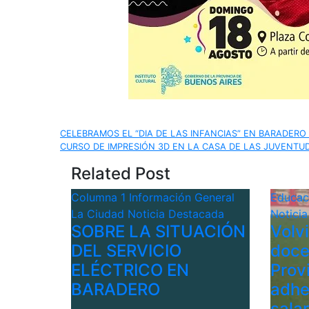
Navegación
CELEBRAMOS EL “DIA DE LAS INFANCIAS” EN BARADERO
CURSO DE IMPRESIÓN 3D EN LA CASA DE LAS JUVENTU
de
Related Post
entradas
Columna 1
Información General
Educa
La Ciudad
Noticia Destacada
Notici
SOBRE LA SITUACIÓN
Volv
DEL SERVICIO
doce
ELÉCTRICO EN
Provi
BARADERO
adhe
sala