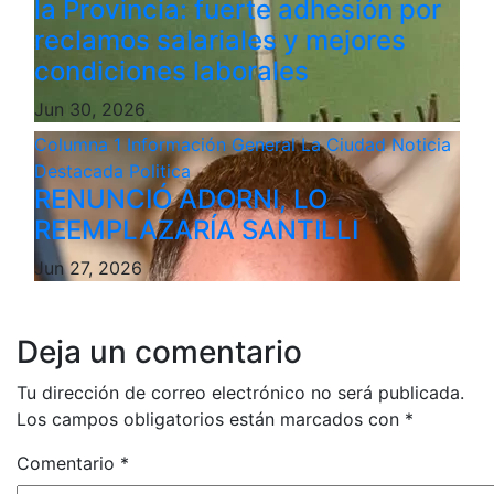
la Provincia: fuerte adhesión por
reclamos salariales y mejores
condiciones laborales
Jun 30, 2026
Columna 1
Información General
La Ciudad
Noticia
Destacada
Politica
RENUNCIÓ ADORNI, LO
REEMPLAZARÍA SANTILLI
Jun 27, 2026
Deja un comentario
Tu dirección de correo electrónico no será publicada.
Los campos obligatorios están marcados con
*
Comentario
*