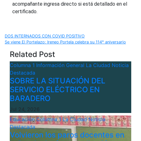
acompañante ingresa directo si está detallado en el
certificado.
Navegación
DOS INTERNADOS CON COVID POSITIVO
Se viene El Portelazo: Ireneo Portela celebra su 114° aniversario
de
Related Post
entradas
Columna 1
Información General
La Ciudad
Noticia
Destacada
SOBRE LA SITUACIÓN DEL
SERVICIO ELÉCTRICO EN
BARADERO
Jul 24, 2026
Educación
Columna 1
La Ciudad
Noticia
Destacada
Volvieron los paros docentes en