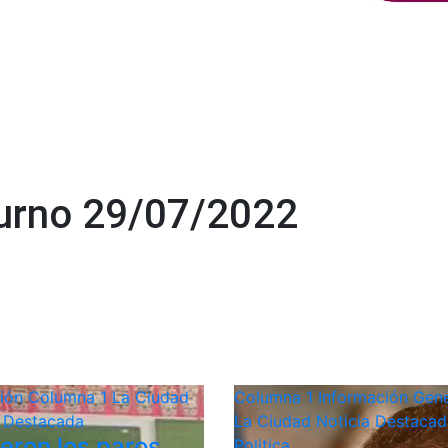
urno 29/07/2022
ción
Columna 1
La Ciudad
Columna 1
Información Gene
a Destacada
La Ciudad
Noticia Destacad
ieron los paros
Politica