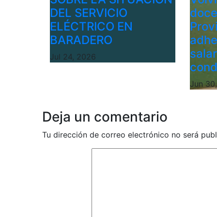
DEL SERVICIO
doce
ELÉCTRICO EN
Provi
BARADERO
adhe
sala
Jul 24, 2026
cond
Jun 30
Deja un comentario
Tu dirección de correo electrónico no será publ