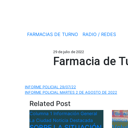
FARMACIAS DE TURNO
RADIO / REDES
29 de julio de 2022
Farmacia de T
Navegación
INFORME POLICIAL 29/07/22
INFORME POLICIAL MARTES 2 DE AGOSTO DE 2022
de
Related Post
entradas
Columna 1
Información General
Educa
La Ciudad
Noticia Destacada
Notici
SOBRE LA SITUACIÓN
Volv