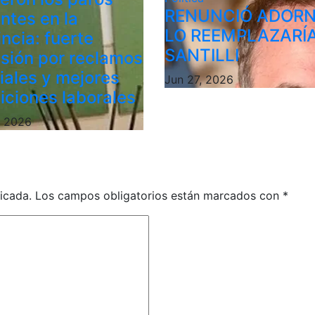
RENUNCIÓ ADORN
ntes en la
LO REEMPLAZARÍ
ncia: fuerte
SANTILLI
sión por reclamos
riales y mejores
Jun 27, 2026
iciones laborales
, 2026
icada.
Los campos obligatorios están marcados con
*