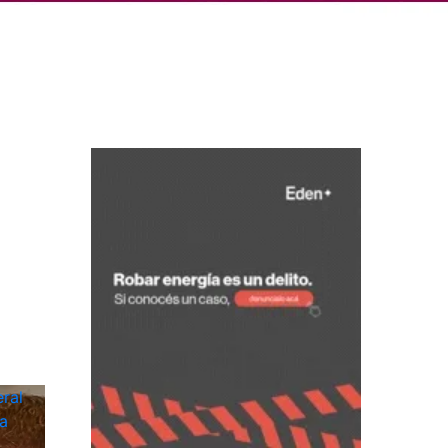
ral
a