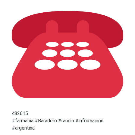
482615
#farmacia #Baradero #randio #informacion
#argentina