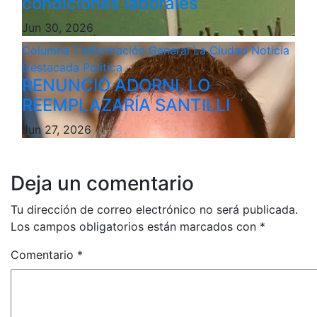
condiciones laborales
Jun 30, 2026
Columna 1
Información General
La Ciudad
Noticia
Destacada
Politica
RENUNCIÓ ADORNI, LO
REEMPLAZARÍA SANTILLI
Jun 27, 2026
Deja un comentario
Tu dirección de correo electrónico no será publicada.
Los campos obligatorios están marcados con
*
Comentario
*