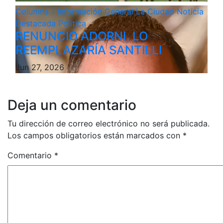
Columna 1
Información General
La Ciudad
Noticia
Destacada
Politica
RENUNCIÓ ADORNI, LO
REEMPLAZARÍA SANTILLI
Jun 27, 2026
Deja un comentario
Tu dirección de correo electrónico no será publicada.
Los campos obligatorios están marcados con
*
Comentario
*