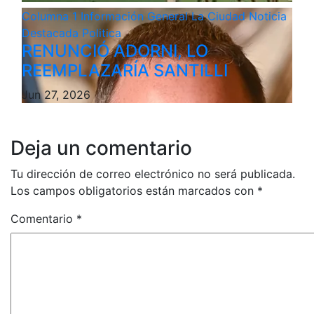
Columna 1
Información General
La Ciudad
Noticia
Destacada
Politica
RENUNCIÓ ADORNI, LO
REEMPLAZARÍA SANTILLI
Jun 27, 2026
Deja un comentario
Tu dirección de correo electrónico no será publicada.
Los campos obligatorios están marcados con
*
Comentario
*