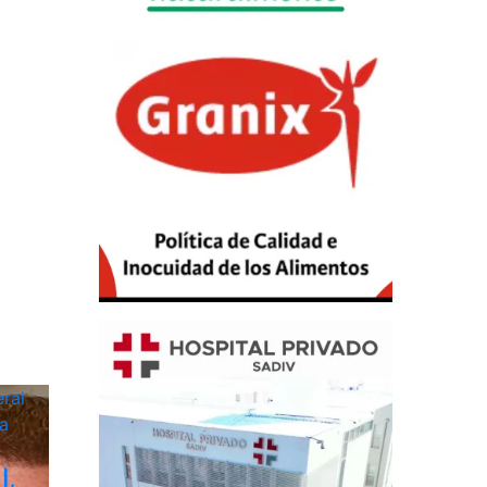
ral
a
I,