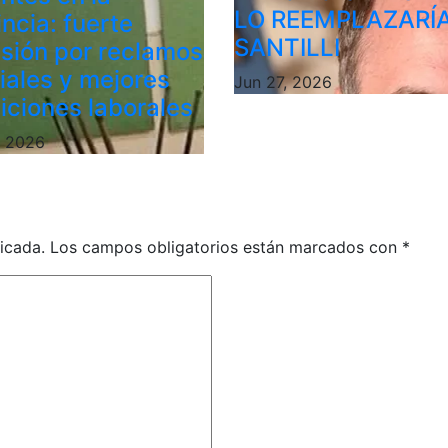
LO REEMPLAZARÍ
ncia: fuerte
SANTILLI
sión por reclamos
riales y mejores
Jun 27, 2026
iciones laborales
, 2026
icada.
Los campos obligatorios están marcados con
*