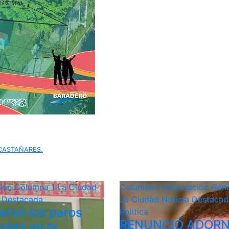
CASTAÑARES.
ción
Columna 1
La Ciudad
Columna 1
Información Gene
a Destacada
La Ciudad
Noticia Destacad
ieron los paros
Politica
RENUNCIÓ ADORN
ntes en la