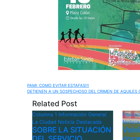
Navegación
PAMI: COMO EVITAR ESTAFAS!!!
DETIENEN A UN SOSPECHOSO DEL CRIMEN DE AQUILES 
de
Related Post
entradas
Columna 1
Información General
Educa
La Ciudad
Noticia Destacada
Notici
SOBRE LA SITUACIÓN
Volv
DEL SERVICIO
doce