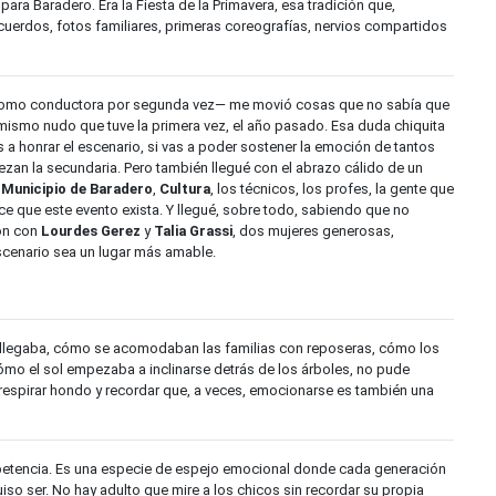
para Baradero. Era la Fiesta de la Primavera, esa tradición que,
uerdos, fotos familiares, primeras coreografías, nervios compartidos
z como conductora por segunda vez— me movió cosas que no sabía que
l mismo nudo que tuve la primera vez, el año pasado. Esa duda chiquita
vas a honrar el escenario, si vas a poder sostener la emoción de tantos
zan la secundaria. Pero también llegué con el abrazo cálido de un
l
Municipio de Baradero
,
Cultura
, los técnicos, los profes, la gente que
ce que este evento exista. Y llegué, sobre todo, sabiendo que no
ión con
Lourdes Gerez
y
Talia Grassi
, dos mujeres generosas,
scenario sea un lugar más amable.
 llegaba, cómo se acomodaban las familias con reposeras, cómo los
ómo el sol empezaba a inclinarse detrás de los árboles, no pude
 respirar hondo y recordar que, a veces, emocionarse es también una
petencia. Es una especie de espejo emocional donde cada generación
iso ser. No hay adulto que mire a los chicos sin recordar su propia