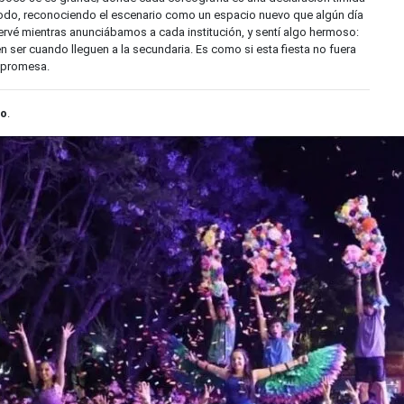
 todo, reconociendo el escenario como un espacio nuevo que algún día
vé mientras anunciábamos a cada institución, y sentí algo hermoso:
 ser cuando lleguen a la secundaria. Es como si esta fiesta no fuera
a promesa.
ño
.