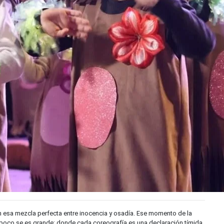
n esa mezcla perfecta entre inocencia y osadía. Ese momento de la
mpoco se es grande; donde cada coreografía es una declaración tímida