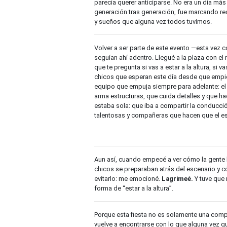
parecía querer anticiparse. No era un día más 
generación tras generación, fue marcando rec
y sueños que alguna vez todos tuvimos.
Volver a ser parte de este evento —esta ve
seguían ahí adentro. Llegué a la plaza con e
que te pregunta si vas a estar a la altura, si 
chicos que esperan este día desde que empie
equipo que empuja siempre para adelante: e
arma estructuras, que cuida detalles y que ha
estaba sola: que iba a compartir la conducc
talentosas y compañeras que hacen que el e
Aun así, cuando empecé a ver cómo la gente
chicos se preparaban atrás del escenario y c
evitarlo: me emocioné.
Lagrimeé.
Y tuve que
forma de “estar a la altura”.
Porque esta fiesta no es solamente una com
vuelve a encontrarse con lo que alguna vez qu