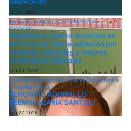
BARADERO
Jul 24, 2026
Educación
Columna 1
La Ciudad
Noticia
Destacada
Volvieron los paros docentes en
la Provincia: fuerte adhesión por
reclamos salariales y mejores
condiciones laborales
Jun 30, 2026
Columna 1
Información General
La Ciudad
Noticia
Destacada
Politica
RENUNCIÓ ADORNI, LO
REEMPLAZARÍA SANTILLI
Jun 27, 2026