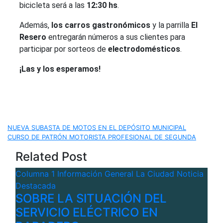
bicicleta será a las
12:30 hs
.
Además,
los carros gastronómicos
y la parrilla
El
Resero
entregarán números a sus clientes para
participar por sorteos de
electrodomésticos
.
¡Las y los esperamos!
Navegación
NUEVA SUBASTA DE MOTOS EN EL DEPÓSITO MUNICIPAL
CURSO DE PATRÓN MOTORISTA PROFESIONAL DE SEGUNDA
de
Related Post
entradas
Columna 1
Información General
La Ciudad
Noticia
Destacada
SOBRE LA SITUACIÓN DEL
SERVICIO ELÉCTRICO EN