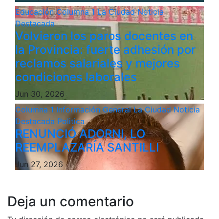
Educación
Columna 1
La Ciudad
Noticia
Destacada
Volvieron los paros docentes en
la Provincia: fuerte adhesión por
reclamos salariales y mejores
condiciones laborales
Jun 30, 2026
Columna 1
Información General
La Ciudad
Noticia
Destacada
Politica
RENUNCIÓ ADORNI, LO
REEMPLAZARÍA SANTILLI
Jun 27, 2026
Deja un comentario