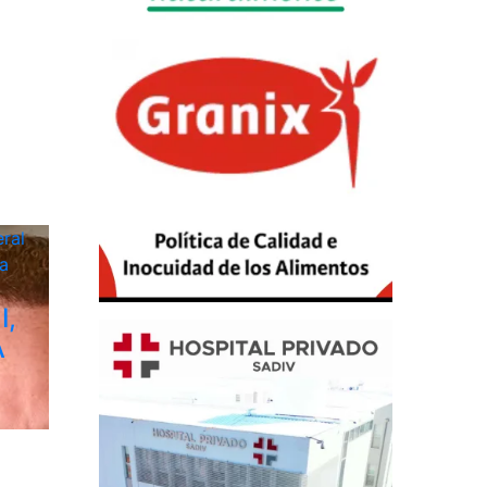
ral
a
I,
A