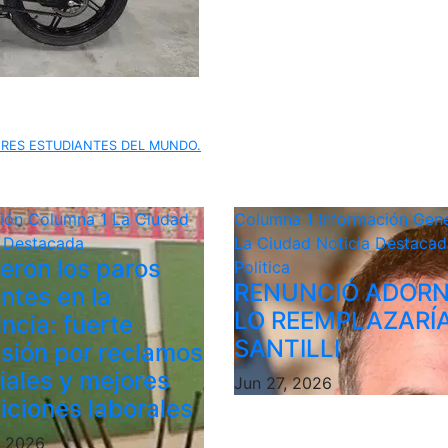
RES ESTUDIANTES DEL MUNDO.
ción
Columna 1
La Ciudad
Columna 1
Información Gene
a Destacada
La Ciudad
Noticia Destacad
ieron los paros
Politica
RENUNCIÓ ADORN
ntes en la
LO REEMPLAZARÍ
ncia: fuerte
SANTILLI
sión por reclamos
riales y mejores
Jun 27, 2026
iciones laborales
, 2026