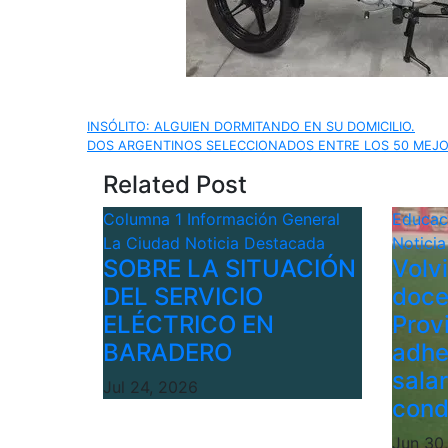
Navegación
INSÓLITO: ALGUIEN DORMITANDO EN SU DOMICILIO.
DOS ARGENTINOS SELECCIONADOS ENTRE LOS 50 MEJO
de
Related Post
entradas
Columna 1
Información General
Educa
La Ciudad
Noticia Destacada
Notici
SOBRE LA SITUACIÓN
Volv
DEL SERVICIO
doce
ELÉCTRICO EN
Provi
BARADERO
adhe
sala
Jul 24, 2026
cond
Jun 30