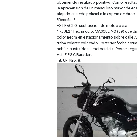
obteniendo resultado positivo. Como resultad
la aprehensión de un masculino mayor de eda
alojado en sede policial a la espera de directi
*Reseña.-*
EXTRACTO: sustraccion de motocicleta.-
17JUL24 Fecha dcio. MASCULINO (39) que dia
color negra en estacionamiento sobre calle A
traba volante colocado. Posterior fecha actua
habian sustraido su motocicleta. Posee segur
Act: E.P.S.C Baradero.-
Int: UFI Nro. 8.-