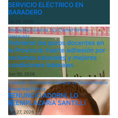
SERVICIO ELÉCTRICO EN
BARADERO
Jul 24, 2026
Educación
Columna 1
La Ciudad
Noticia
Destacada
Volvieron los paros docentes en
la Provincia: fuerte adhesión por
reclamos salariales y mejores
condiciones laborales
Jun 30, 2026
Columna 1
Información General
La Ciudad
Noticia
Destacada
Politica
RENUNCIÓ ADORNI, LO
REEMPLAZARÍA SANTILLI
Jun 27, 2026