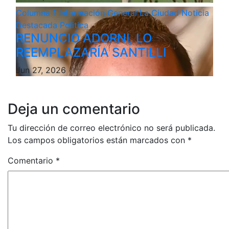
Columna 1
Información General
La Ciudad
Noticia
Destacada
Politica
RENUNCIÓ ADORNI, LO
REEMPLAZARÍA SANTILLI
Jun 27, 2026
Deja un comentario
Tu dirección de correo electrónico no será publicada.
Los campos obligatorios están marcados con
*
Comentario
*