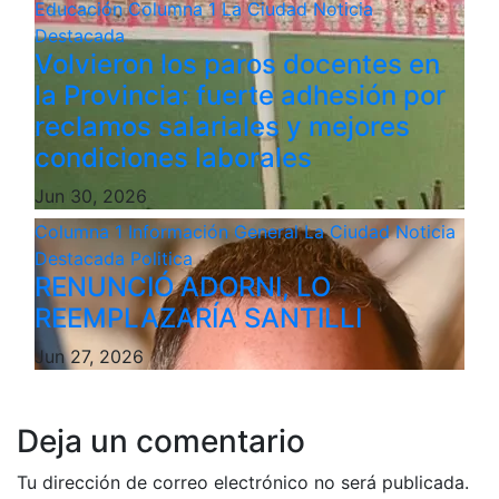
Educación
Columna 1
La Ciudad
Noticia
Destacada
Volvieron los paros docentes en
la Provincia: fuerte adhesión por
reclamos salariales y mejores
condiciones laborales
Jun 30, 2026
Columna 1
Información General
La Ciudad
Noticia
Destacada
Politica
RENUNCIÓ ADORNI, LO
REEMPLAZARÍA SANTILLI
Jun 27, 2026
Deja un comentario
Tu dirección de correo electrónico no será publicada.