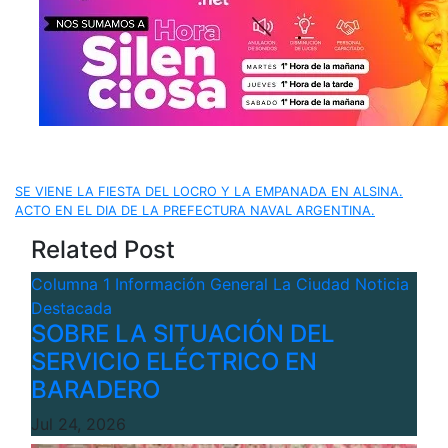
Navegación
SE VIENE LA FIESTA DEL LOCRO Y LA EMPANADA EN ALSINA.
ACTO EN EL DIA DE LA PREFECTURA NAVAL ARGENTINA.
de
Related Post
entradas
Columna 1
Información General
La Ciudad
Noticia
Destacada
SOBRE LA SITUACIÓN DEL
SERVICIO ELÉCTRICO EN
BARADERO
Jul 24, 2026