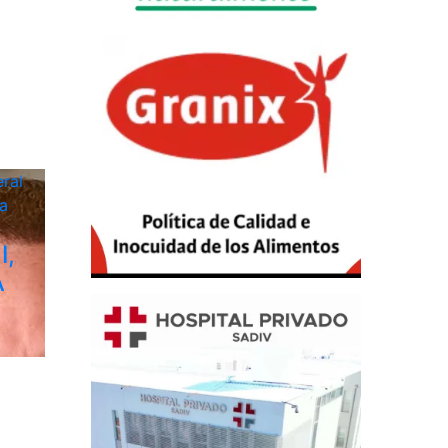
ral
a
I,
A