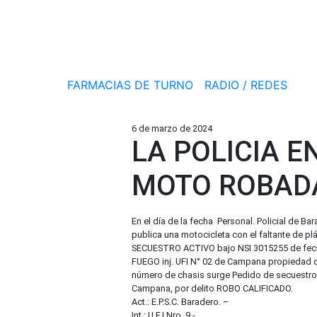
FARMACIAS DE TURNO
RADIO / REDES
6 de marzo de 2024
LA POLICIA 
MOTO ROBAD
En el día de la fecha Personal. Policial de Ba
publica una motocicleta con el faltante de p
SECUESTRO ACTIVO bajo NSI 3015255 de fe
FUEGO inj. UFI N° 02 de Campana propiedad de
número de chasis surge Pedido de secuestro a
Campana, por delito ROBO CALIFICADO.
Act.: E.P.S.C. Baradero. –
Int.: U.F.I Nro. 9.-