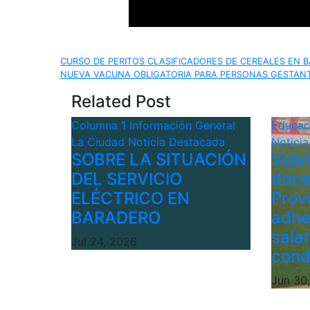
Navegación
CURSO DE PERITOS CLASIFICADORES DE CEREALES EN 
NUEVA VACUNA OBLIGATORIA PARA PERSONAS GESTANT
de
Related Post
entradas
Columna 1
Información General
Educa
La Ciudad
Noticia Destacada
Notici
SOBRE LA SITUACIÓN
Volv
DEL SERVICIO
doce
ELÉCTRICO EN
Provi
BARADERO
adhe
sala
Jul 24, 2026
cond
Jun 30