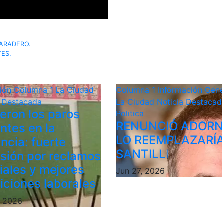
BARADERO.
ES.
ción
Columna 1
La Ciudad
Columna 1
Información Gene
a Destacada
La Ciudad
Noticia Destacad
ieron los paros
Politica
RENUNCIÓ ADORN
ntes en la
LO REEMPLAZARÍ
ncia: fuerte
SANTILLI
sión por reclamos
riales y mejores
Jun 27, 2026
iciones laborales
, 2026