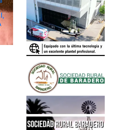
a
I,
A