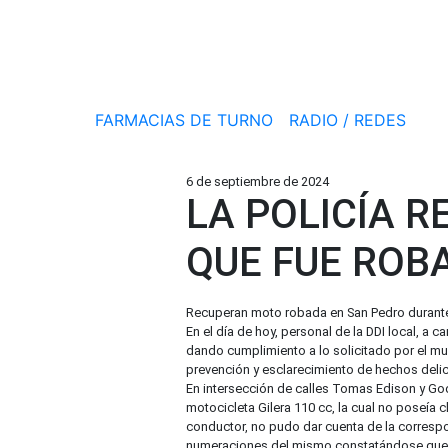
FARMACIAS DE TURNO
RADIO / REDES
6 de septiembre de 2024
LA POLICÍA 
QUE FUE ROB
Recuperan moto robada en San Pedro durante
En el día de hoy, personal de la DDI local, a
dando cumplimiento a lo solicitado por el mun
prevención y esclarecimiento de hechos delic
En intersección de calles Tomas Edison y Go
motocicleta Gilera 110 cc, la cual no poseía 
conductor, no pudo dar cuenta de la correspo
numeraciones del mismo constatándose que n