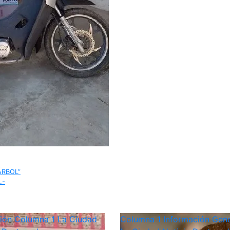
ÁRBOL”
.-
ción
Columna 1
La Ciudad
Columna 1
Información Gene