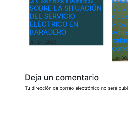
La Ciudad
Noticia Destacada
Notici
SOBRE LA SITUACIÓN
Volv
DEL SERVICIO
doce
ELÉCTRICO EN
Provi
BARADERO
adhe
sala
Jul 24, 2026
cond
Jun 30
Deja un comentario
Tu dirección de correo electrónico no será publ