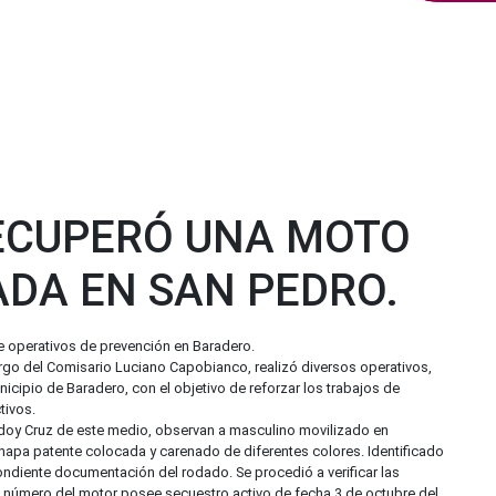
RECUPERÓ UNA MOTO
ADA EN SAN PEDRO.
 operativos de prevención en Baradero.
 cargo del Comisario Luciano Capobianco, realizó diversos operativos,
icipio de Baradero, con el objetivo de reforzar los trabajos de
tivos.
doy Cruz de este medio, observan a masculino movilizado en
chapa patente colocada y carenado de diferentes colores. Identificado
ndiente documentación del rodado. Se procedió a verificar las
úmero del motor posee secuestro activo de fecha 3 de octubre del