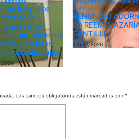
a Destacada
La Ciudad
Noticia Destacad
ieron los paros
Politica
RENUNCIÓ ADORN
ntes en la
LO REEMPLAZARÍ
ncia: fuerte
SANTILLI
sión por reclamos
riales y mejores
Jun 27, 2026
iciones laborales
, 2026
icada.
Los campos obligatorios están marcados con
*