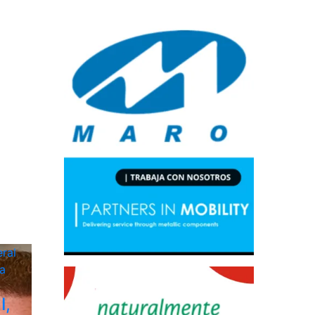
ral
a
I,