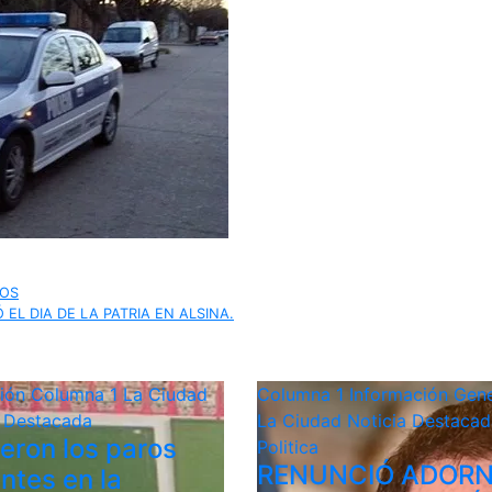
DOS
EL DIA DE LA PATRIA EN ALSINA.
ción
Columna 1
La Ciudad
Columna 1
Información Gene
a Destacada
La Ciudad
Noticia Destacad
ieron los paros
Politica
RENUNCIÓ ADORN
ntes en la