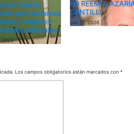
LO REEMPLAZARÍ
ncia: fuerte
SANTILLI
sión por reclamos
riales y mejores
Jun 27, 2026
iciones laborales
, 2026
icada.
Los campos obligatorios están marcados con
*