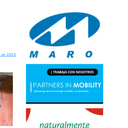
ra en 2023
ral
a
I,
A