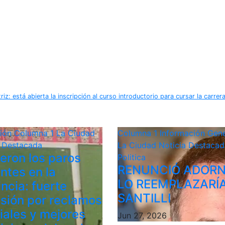
iz: está abierta la inscripción al curso introductorio para cursar la carre
ción
Columna 1
La Ciudad
Columna 1
Información Gene
a Destacada
La Ciudad
Noticia Destacad
ieron los paros
Politica
RENUNCIÓ ADORN
ntes en la
LO REEMPLAZARÍ
ncia: fuerte
SANTILLI
sión por reclamos
riales y mejores
Jun 27, 2026