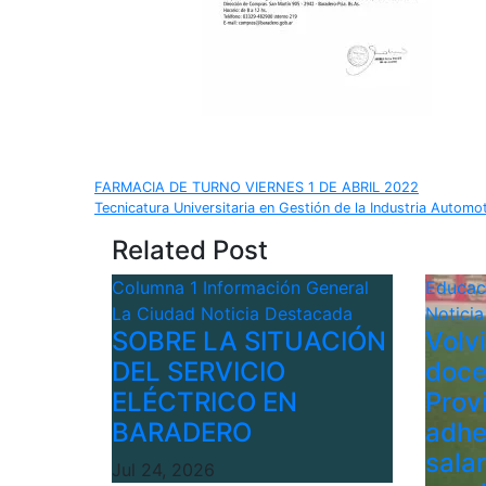
Navegación
FARMACIA DE TURNO VIERNES 1 DE ABRIL 2022
Tecnicatura Universitaria en Gestión de la Industria Automotr
de
Related Post
entradas
Columna 1
Información General
Educa
La Ciudad
Noticia Destacada
Notici
SOBRE LA SITUACIÓN
Volv
DEL SERVICIO
doce
ELÉCTRICO EN
Provi
BARADERO
adhe
sala
Jul 24, 2026