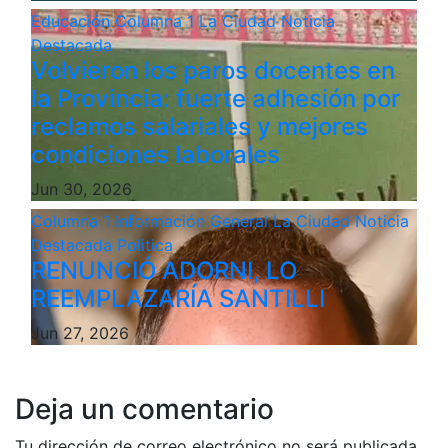
Educación
Columna 1
La Ciudad
Noticia
Destacada
Volvieron los paros docentes en
la Provincia: fuerte adhesión por
reclamos salariales y mejores
condiciones laborales
Jun 30, 2026
Columna 1
Información General
La Ciudad
Noticia
Destacada
Politica
RENUNCIÓ ADORNI, LO
REEMPLAZARÍA SANTILLI
Jun 27, 2026
Deja un comentario
Tu dirección de correo electrónico no será publicada.