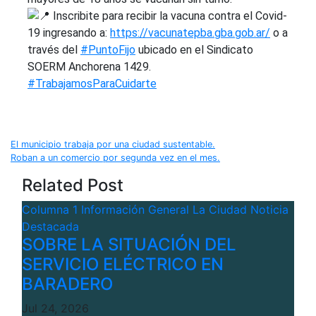
Inscribite para recibir la vacuna contra el Covid-
19 ingresando a:
https://vacunatepba.gba.gob.ar/
o a
través del
#PuntoFijo
ubicado en el Sindicato
SOERM Anchorena 1429.
#TrabajamosParaCuidarte
Navegación
El municipio trabaja por una ciudad sustentable.
Roban a un comercio por segunda vez en el mes.
de
Related Post
entradas
Columna 1
Información General
La Ciudad
Noticia
Destacada
SOBRE LA SITUACIÓN DEL
SERVICIO ELÉCTRICO EN
BARADERO
Jul 24, 2026