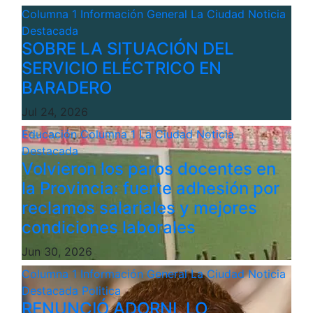
Columna 1
Información General
La Ciudad
Noticia
Destacada
SOBRE LA SITUACIÓN DEL
SERVICIO ELÉCTRICO EN
BARADERO
Jul 24, 2026
Educación
Columna 1
La Ciudad
Noticia
Destacada
Volvieron los paros docentes en
la Provincia: fuerte adhesión por
reclamos salariales y mejores
condiciones laborales
Jun 30, 2026
Columna 1
Información General
La Ciudad
Noticia
Destacada
Politica
RENUNCIÓ ADORNI, LO