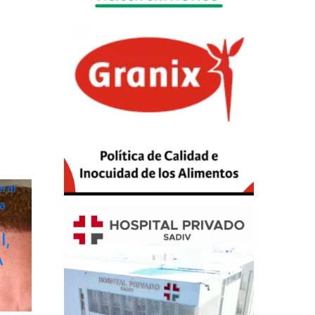
ral
a
I,
A