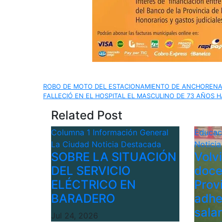
Navegación
ROBO DE MOTO DEL ESTACIONAMIENTO DE ANCHORENA
FALLECIÓ EN EL HOSPITAL EL MASCULINO DE 73 AÑOS H
de
Related Post
entradas
Columna 1
Información General
Educa
La Ciudad
Noticia Destacada
Notici
SOBRE LA SITUACIÓN
Volv
DEL SERVICIO
doce
ELÉCTRICO EN
Provi
BARADERO
adhe
sala
Jul 24, 2026