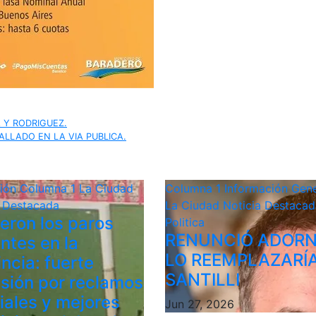
 Y RODRIGUEZ.
ALLADO EN LA VIA PUBLICA.
ción
Columna 1
La Ciudad
Columna 1
Información Gene
a Destacada
La Ciudad
Noticia Destacad
ieron los paros
Politica
RENUNCIÓ ADORN
ntes en la
LO REEMPLAZARÍ
ncia: fuerte
SANTILLI
sión por reclamos
riales y mejores
Jun 27, 2026