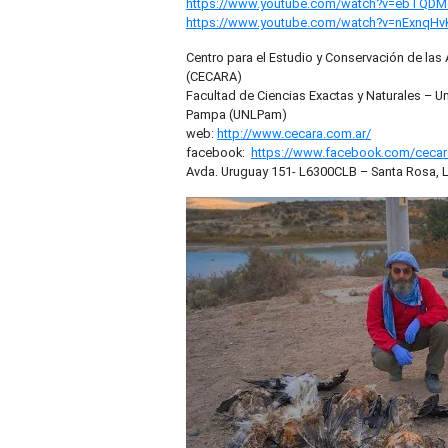
https://www.youtube.com/watch?
v=ebTQDM
https://www.youtube.com/watch?
v=nExnqHv
Centro para el Estudio y Conservación de las
(CECARA)
Facultad de Ciencias Exactas y Naturales – U
Pampa (UNLPam)
web:
http://www.cecara.com.ar/
facebook:
https://www.
facebook.com/ceca
Avda. Uruguay 151- L6300CLB – Santa Rosa, 