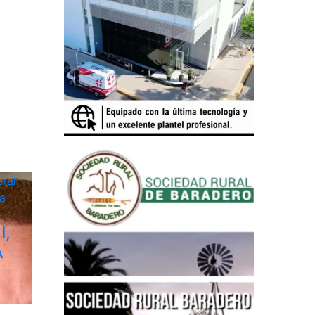
ral
a
I,
A