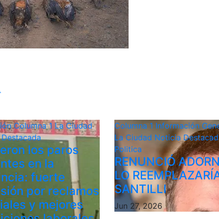
.
ción
Columna 1
La Ciudad
Columna 1
Información Gene
a Destacada
La Ciudad
Noticia Destacad
ieron los paros
Politica
RENUNCIÓ ADORN
ntes en la
LO REEMPLAZARÍ
ncia: fuerte
SANTILLI
sión por reclamos
riales y mejores
Jun 27, 2026
iciones laborales