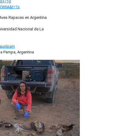
q371g
KW6A&t=1s
 Aves Rapaces en Argentina
niversidad Nacional de La
raunlpam
La Pampa, Argentina