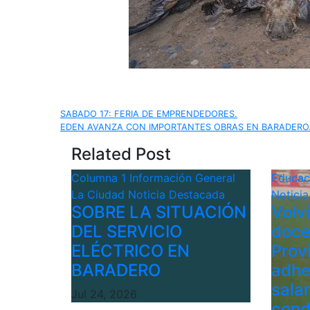
Navegación
SABADO 17: FERIA DE EMPRENDEDORES.
EDEN AVANZA CON IMPORTANTES OBRAS EN BARADERO
de
Related Post
entradas
Columna 1
Información General
Educa
La Ciudad
Noticia Destacada
Notici
SOBRE LA SITUACIÓN
Volv
DEL SERVICIO
doce
ELÉCTRICO EN
Provi
BARADERO
adhe
sala
Jul 24, 2026
cond