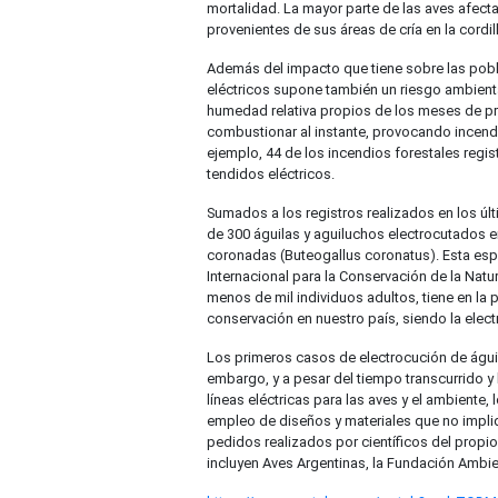
mortalidad. La mayor parte de las aves afect
provenientes de sus áreas de cría en la cordil
Además del impacto que tiene sobre las pobla
eléctricos supone también un riesgo ambient
humedad relativa propios de los meses de pr
combustionar al instante, provocando incendi
ejemplo, 44 de los incendios forestales regis
tendidos eléctricos.
Sumados a los registros realizados en los ú
de 300 águilas y aguiluchos electrocutados en
coronadas (Buteogallus coronatus). Esta espe
Internacional para la Conservación de la Nat
menos de mil individuos adultos, tiene en la 
conservación en nuestro país, siendo la elec
Los primeros casos de electrocución de águi
embargo, y a pesar del tiempo transcurrido y
líneas eléctricas para las aves y el ambiente,
empleo de diseños y materiales que no impliq
pedidos realizados por científicos del propi
incluyen Aves Argentinas, la Fundación Ambien