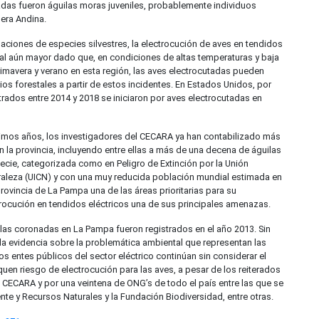
adas fueron águilas moras juveniles, probablemente individuos
lera Andina.
ciones de especies silvestres, la electrocución de aves en tendidos
al aún mayor dado que, en condiciones de altas temperaturas y baja
imavera y verano en esta región, las aves electrocutadas pueden
os forestales a partir de estos incidentes. En Estados Unidos, por
trados entre 2014 y 2018 se iniciaron por aves electrocutadas en
ltimos años, los investigadores del CECARA ya han contabilizado más
 la provincia, incluyendo entre ellas a más de una decena de águilas
cie, categorizada como en Peligro de Extinción por la Unión
uraleza (UICN) y con una muy reducida población mundial estimada en
provincia de La Pampa una de las áreas prioritarias para su
trocución en tendidos eléctricos una de sus principales amenazas.
las coronadas en La Pampa fueron registrados en el año 2013. Sin
 la evidencia sobre la problemática ambiental que representan las
 los entes públicos del sector eléctrico continúan sin considerar el
uen riesgo de electrocución para las aves, a pesar de los reiterados
o CECARA y por una veintena de ONG’s de todo el país entre las que se
te y Recursos Naturales y la Fundación Biodiversidad, entre otras.