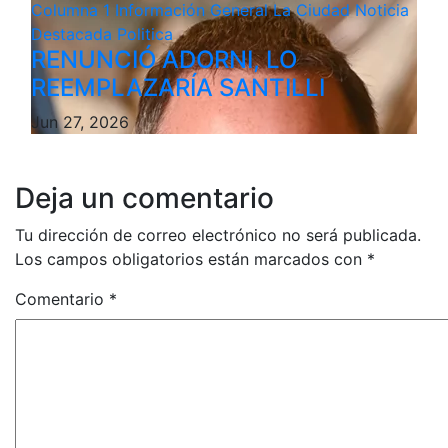
Columna 1
Información General
La Ciudad
Noticia
Destacada
Politica
RENUNCIÓ ADORNI, LO
REEMPLAZARÍA SANTILLI
Jun 27, 2026
Deja un comentario
Tu dirección de correo electrónico no será publicada.
Los campos obligatorios están marcados con
*
Comentario
*