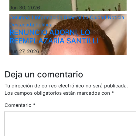
Jun 30, 2026
Columna 1
Información General
La Ciudad
Noticia
Destacada
Politica
RENUNCIÓ ADORNI, LO
REEMPLAZARÍA SANTILLI
Jun 27, 2026
Deja un comentario
Tu dirección de correo electrónico no será publicada.
Los campos obligatorios están marcados con
*
Comentario
*